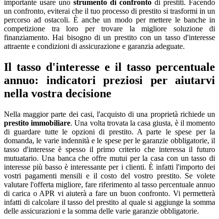
importante usare uno
strumento di confronto
di prestiti. Facendo
un confronto, eviterai che il tuo processo di prestito si trasformi in un
percorso ad ostacoli. È anche un modo per mettere le banche in
competizione tra loro per trovare la migliore soluzione di
finanziamento. Hai bisogno di un prestito con un tasso d'interesse
attraente e condizioni di assicurazione e garanzia adeguate.
Il tasso d'interesse e il tasso percentuale
annuo: indicatori preziosi per aiutarvi
nella vostra decisione
Nella maggior parte dei casi, l'acquisto di una proprietà richiede un
prestito
immobiliare
. Una volta trovata la casa giusta, è il momento
di guardare tutte le opzioni di prestito. A parte le spese per la
domanda, le varie indennità e le spese per le garanzie obbligatorie, il
tasso d'interesse è spesso il primo criterio che interessa il futuro
mutuatario. Una banca che offre mutui per la casa con un tasso di
interesse più basso è interessante per i clienti. È infatti l'importo dei
vostri pagamenti mensili e il costo del vostro prestito. Se volete
valutare l'offerta migliore, fare riferimento al tasso percentuale annuo
di carica o APR vi aiuterà a fare un buon confronto. Vi permetterà
infatti di calcolare il tasso del prestito al quale si aggiunge la somma
delle assicurazioni e la somma delle varie garanzie obbligatorie.