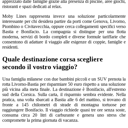
apprezzato dalle famiglie grazie alla presenza di piscine, aree giochi,
ristoranti e spazi dedicati al relax.
Moby Lines rappresenta invece una soluzione particolarmente
interessante per chi desidera partire da porti come Genova, Livorno,
Piombino o Civitavecchia, oppure cerca collegamenti specifici verso
Bastia e Bonifacio. La compagnia si distingue per una flotta
moderna, servizi di bordo completi e diverse formule tariffarie che
consentono di adattare il viaggio alle esigenze di coppie, famiglie e
residenti.
Quale destinazione corsa scegliere
secondo il vostro viaggio?
Una famiglia milanese con due bambini piccoli e un SUV prenota la
rotta Livorno-Bastia per risparmiare 50 euro rispetto a una soluzione
più vicina alla meta finale. La destinazione è Bonifacio, all'estremo
sud della Corsica. Sulla carta, il risparmio sembra evidente. Nella
pratica, una volta sbarcati a Bastia alle 6 del mattino, si trovano di
fronte a 145 chilometri di strade di montagna tortuose per
raggiungere Bonifacio. Il viaggio richiede quasi tre ore senza soste,
consuma circa 20 litri di carburante e genera uno stress che
compromette la prima giornata di vacanza.