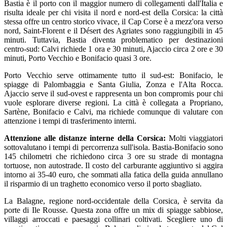
Bastia è il porto con il maggior numero di collegamenti dall'Italia e
risulta ideale per chi visita il nord e nord-est della Corsica: la città
stessa offre un centro storico vivace, il Cap Corse è a mezz'ora verso
nord, Saint-Florent e il Désert des Agriates sono raggiungibili in 45
minuti. Tuttavia, Bastia diventa problematico per destinazioni
centro-sud: Calvi richiede 1 ora e 30 minuti, Ajaccio circa 2 ore e 30
minuti, Porto Vecchio e Bonifacio quasi 3 ore.
Porto Vecchio serve ottimamente tutto il sud-est: Bonifacio, le
spiagge di Palombaggia e Santa Giulia, Zonza e l'Alta Rocca.
Ajaccio serve il sud-ovest e rappresenta un bon compromis pour chi
vuole esplorare diverse regioni. La città è collegata a Propriano,
Sartène, Bonifacio e Calvi, ma richiede comunque di valutare con
attenzione i tempi di trasferimento interni.
Attenzione alle distanze interne della Corsica:
Molti viaggiatori
sottovalutano i tempi di percorrenza sull'isola. Bastia-Bonifacio sono
145 chilometri che richiedono circa 3 ore su strade di montagna
tortuose, non autostrade. Il costo del carburante aggiuntivo si aggira
intorno ai 35-40 euro, che sommati alla fatica della guida annullano
il risparmio di un traghetto economico verso il porto sbagliato.
La Balagne, regione nord-occidentale della Corsica, è servita da
porte di Ile Rousse. Questa zona offre un mix di spiagge sabbiose,
villaggi arroccati e paesaggi collinari coltivati. Scegliere uno di