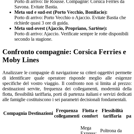
Porto di arrivo: Ile Rousse. Compagnie: Corsica Ferries da
Savona. Evitate Bastia.
Meta sud e sud-est (Porto Vecchio, Bonifacio):
Porto di arrivo: Porto Vecchio o Ajaccio. Evitate Bastia che
richiede quasi 3 ore di guida.
Meta sud-ovest (Ajaccio, Propriano, Sartène):
Porto di arrivo: Ajaccio. Verificate sempre le rotte disponibili
secondo la stagione.
Confronto compagnie: Corsica Ferries e
Moby Lines
Analizzare le compagnie di navigazione su criteri oggettivi permette
di identificare quale operatore risponde meglio alle esigenze
specifiche del vostro viaggio. Il confronto non si limita al prezzo:
destinazioni servite, frequenza dei collegamenti, modernità della
flotta, flessibilità tariffaria, porti di partenza italiani e servizi dedicati
alle famiglie costituiscono i sei parametri decisionali fondamentali.
Frequenza
Flotta e
Flessibilità
Compagnia
Destinazioni
collegamenti
comfort
tariffaria
par
Mega
Poltrona da
Express: