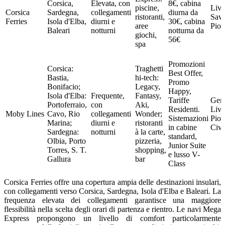
Corsica,
Elevata, con
8€, cabina
piscine,
Livo
Corsica
Sardegna,
collegamenti
diurna da
ristoranti,
Sav
Ferries
Isola d'Elba,
diurni e
30€, cabina
aree
Pio
Baleari
notturni
notturna da
giochi,
56€
spa
Promozioni
Corsica:
Traghetti
Best Offer,
Bastia,
hi-tech:
Promo
Bonifacio;
Legacy,
Happy,
Isola d'Elba:
Frequente,
Fantasy,
Tariffe
Gen
Portoferraio,
con
Aki,
Residenti.
Livo
Moby Lines
Cavo, Rio
collegamenti
Wonder;
Sistemazioni
Piom
Marina;
diurni e
ristoranti
in cabine
Civi
Sardegna:
notturni
à la carte,
standard,
Olbia, Porto
pizzeria,
Junior Suite
Torres, S. T.
shopping,
e lusso V-
Gallura
bar
Class
Corsica Ferries offre una copertura ampia delle destinazioni insulari,
con collegamenti verso Corsica, Sardegna, Isola d'Elba e Baleari. La
frequenza elevata dei collegamenti garantisce una maggiore
flessibilità nella scelta degli orari di partenza e rientro. Le navi Mega
Express propongono un livello di comfort particolarmente