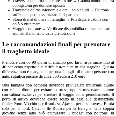
Traversata notturna superiore a 6 ore → Cabina notturna quasi
obbligatoria per dormire riposati
Traversata diurna inferiore a 4 ore + solo adulti → Poltrona
sufficiente per massimizzare il risparmio
Storia di mal di mare in famiglia → Privilegiare cabina con
oblò o vista mare
Viaggio con cane → Verificare disponibilità cabine dedicate
animali al momento della prenotazione
Le raccomandazioni finali per prenotare
il traghetto ideale
Prenotare con 60-90 giorni di anticipo può farvi risparmiare fino al
40
per cento
rispetto alle tariffe last-minute in alta stagione. Questa
differenza non è marginale: per una famiglia di quattro persone con
auto, significa passare da circa 350 euro a 210 euro.
Una famiglia con bambini dovrebbe privilegiare traversate diurne
con cabina diurna per evitare lo stress, oppure traversate notturne
con cabina esclusiva per sfruttare il viaggio come pernottamento. Il
porto di arrivo dovrebbe essere scelto in base alla destinazione
finale: Porto Vecchio per il sud-est, Ajaccio per il sud-ovest, Bastia
solo per il nord, Calvi o Ile Rousse per la Balagne. Una coppia
giovane senza auto può ottimizzare il budget con poltrone su