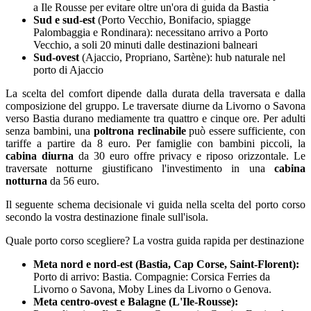
a Ile Rousse per evitare oltre un'ora di guida da Bastia
Sud e sud-est
(Porto Vecchio, Bonifacio, spiagge
Palombaggia e Rondinara): necessitano arrivo a Porto
Vecchio, a soli 20 minuti dalle destinazioni balneari
Sud-ovest
(Ajaccio, Propriano, Sartène): hub naturale nel
porto di Ajaccio
La scelta del comfort dipende dalla durata della traversata e dalla
composizione del gruppo. Le traversate diurne da Livorno o Savona
verso Bastia durano mediamente tra quattro e cinque ore. Per adulti
senza bambini, una
poltrona reclinabile
può essere sufficiente, con
tariffe a partire da
8
euro
. Per famiglie con bambini piccoli, la
cabina diurna
da
30
euro
offre privacy e riposo orizzontale. Le
traversate notturne giustificano l'investimento in una
cabina
notturna
da
56
euro
.
Il seguente schema decisionale vi guida nella scelta del porto corso
secondo la vostra destinazione finale sull'isola.
Quale porto corso scegliere? La vostra guida rapida per destinazione
Meta nord e nord-est (Bastia, Cap Corse, Saint-Florent):
Porto di arrivo: Bastia. Compagnie: Corsica Ferries da
Livorno o Savona, Moby Lines da Livorno o Genova.
Meta centro-ovest e Balagne (L'Ile-Rousse):