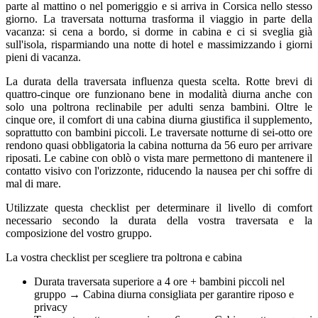
parte al mattino o nel pomeriggio e si arriva in Corsica nello stesso
giorno. La traversata notturna trasforma il viaggio in parte della
vacanza: si cena a bordo, si dorme in cabina e ci si sveglia già
sull'isola, risparmiando una notte di hotel e massimizzando i giorni
pieni di vacanza.
La durata della traversata influenza questa scelta. Rotte brevi di
quattro-cinque ore funzionano bene in modalità diurna anche con
solo una poltrona reclinabile per adulti senza bambini. Oltre le
cinque ore, il comfort di una cabina diurna giustifica il supplemento,
soprattutto con bambini piccoli. Le traversate notturne di sei-otto ore
rendono quasi obbligatoria la cabina notturna da 56 euro per arrivare
riposati. Le cabine con oblò o vista mare permettono di mantenere il
contatto visivo con l'orizzonte, riducendo la nausea per chi soffre di
mal di mare.
Utilizzate questa checklist per determinare il livello di comfort
necessario secondo la durata della vostra traversata e la
composizione del vostro gruppo.
La vostra checklist per scegliere tra poltrona e cabina
Durata traversata superiore a 4 ore + bambini piccoli nel
gruppo → Cabina diurna consigliata per garantire riposo e
privacy