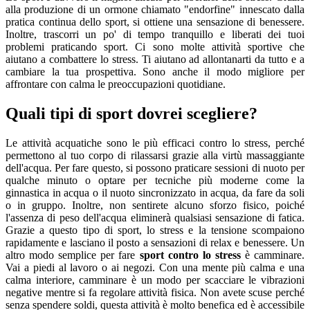
alla produzione di un ormone chiamato "endorfine" innescato dalla
pratica continua dello sport, si ottiene una sensazione di benessere.
Inoltre, trascorri un po' di tempo tranquillo e liberati dei tuoi
problemi praticando sport. Ci sono molte attività sportive che
aiutano a combattere lo stress. Ti aiutano ad allontanarti da tutto e a
cambiare la tua prospettiva. Sono anche il modo migliore per
affrontare con calma le preoccupazioni quotidiane.
Quali tipi di sport dovrei scegliere?
Le attività acquatiche sono le più efficaci contro lo stress, perché
permettono al tuo corpo di rilassarsi grazie alla virtù massaggiante
dell'acqua. Per fare questo, si possono praticare sessioni di nuoto per
qualche minuto o optare per tecniche più moderne come la
ginnastica in acqua o il nuoto sincronizzato in acqua, da fare da soli
o in gruppo. Inoltre, non sentirete alcuno sforzo fisico, poiché
l'assenza di peso dell'acqua eliminerà qualsiasi sensazione di fatica.
Grazie a questo tipo di sport, lo stress e la tensione scompaiono
rapidamente e lasciano il posto a sensazioni di relax e benessere. Un
altro modo semplice per fare
sport contro lo stress
è camminare.
Vai a piedi al lavoro o ai negozi. Con una mente più calma e una
calma interiore, camminare è un modo per scacciare le vibrazioni
negative mentre si fa regolare attività fisica. Non avete scuse perché
senza spendere soldi, questa attività è molto benefica ed è accessibile